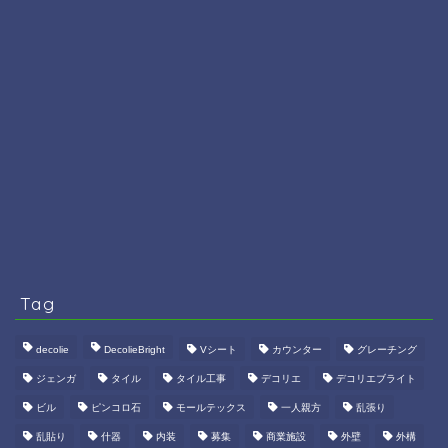
Tag
decolie
DecolieBright
Vシート
カウンター
グレーチング
ジェンガ
タイル
タイル工事
デコリエ
デコリエブライト
ビル
ピンコロ石
モールテックス
一人親方
乱張り
乱貼り
什器
内装
募集
商業施設
外壁
外構