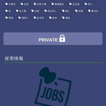
大理石
左官
左官工事
業務委託
正社員
求人
石
石工事
石材
研ぎ出し
職人
花壇
蓄光石
薄塗
薄塗り
足立区
防水
電気
PRIVATE
採用情報