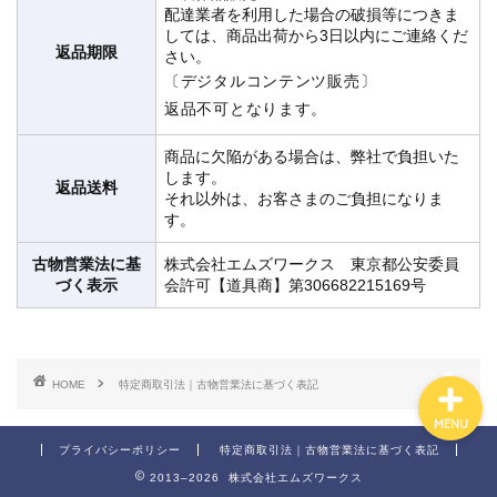
配達業者を利用した場合の破損等につきま
しては、商品出荷から3日以内にご連絡くだ
返品期限
さい。
〔デジタルコンテンツ販売〕
ホーム
返品不可となります。
会社概要
商品に欠陥がある場合は、弊社で負担いた
します。
返品送料
それ以外は、お客さまのご負担になりま
事業内容
す。
古物営業法に基
株式会社エムズワークス 東京都公安委員
アクセス
づく表示
会許可【道具商】第306682215169号
HOME
特定商取引法｜古物営業法に基づく表記
MENU
プライバシーポリシー
特定商取引法｜古物営業法に基づく表記
2013–2026 株式会社エムズワークス