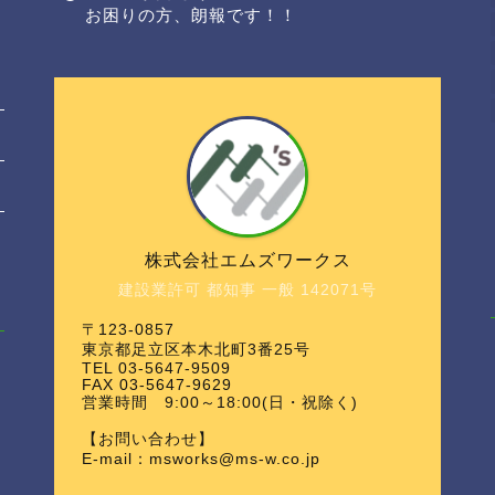
お困りの方、朗報です！！
株式会社エムズワークス
建設業許可 都知事 一般 142071号
〒123-0857
東京都足立区本木北町3番25号
TEL 03-5647-9509
FAX 03-5647-9629
営業時間 9:00～18:00(日・祝除く)
【お問い合わせ】
E-mail：msworks@ms-w.co.jp