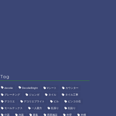
Tag
decolie
DecolieBright
Vシート
カウンター
グレーチング
ジェンガ
タイル
タイル工事
デコリエ
デコリエブライト
ビル
ピンコロ石
モールテックス
一人親方
乱張り
乱貼り
什器
内装
募集
商業施設
外壁
外構