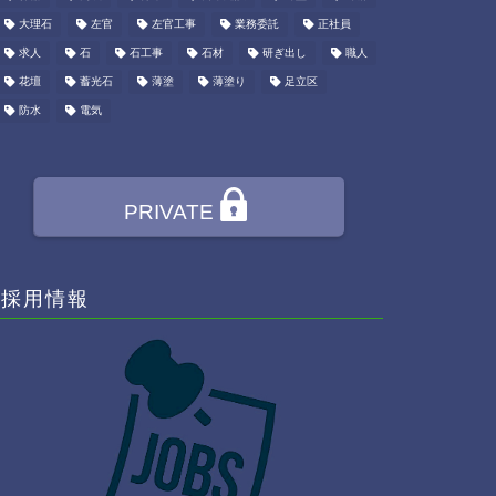
大理石
左官
左官工事
業務委託
正社員
求人
石
石工事
石材
研ぎ出し
職人
花壇
蓄光石
薄塗
薄塗り
足立区
防水
電気
PRIVATE
採用情報