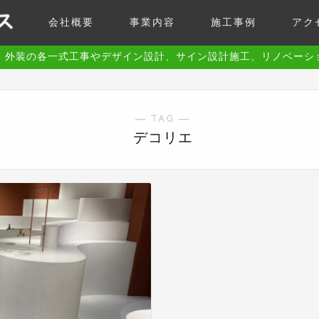
会社概要
事業内容
施工事例
アク
・外装の各一式工事やデザイン設計、サイン設計施工、リノベーシ
― TAG ―
デコリエ