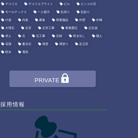
デコリエ
デコリエブライト
ビル
ピンコロ石
モールテックス
一人親方
乱張り
乱貼り
什器
内装
募集
商業施設
外壁
外構
大理石
左官
左官工事
業務委託
正社員
求人
石
石工事
石材
研ぎ出し
職人
花壇
蓄光石
薄塗
薄塗り
足立区
防水
電気
PRIVATE
採用情報