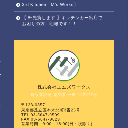
3rd Kitchen〔M’s Works〕
【 軒先貸します 】キッチンカー出店で
お困りの方、朗報です！！
株式会社エムズワークス
建設業許可 都知事 一般 142071号
〒123-0857
東京都足立区本木北町3番25号
TEL 03-5647-9509
FAX 03-5647-9629
営業時間 9:00～18:00(日・祝除く)