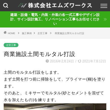
建築・設備・電気・内装・外装の各一式工事やデザイン設
計、サイン設計施工、リノベーション工事もお任せくださ
い
HOME
施工事例
左官工事
商業施設土間モルタル打設
左官工事
商業施設土間モルタル打設
2016年2月24日
/
2021年7月12日
土間のモルタル打設をします。
まず土間を打つ前に掃除をして、プライマー(糊)を塗り
ます。
そのあと、ミキサーでモルタル(砂とセメントを混ぜて
水を加えたもの)を練ります。