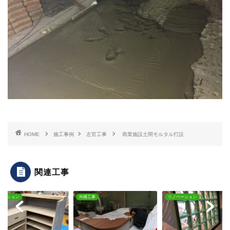
HOME
施工事例
左官工事
商業施設土間モルタル打設
関連工事
ベーション
外構工事
リノベーション