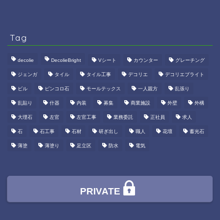
Tag
decolie
DecolieBright
Vシート
カウンター
グレーチング
ジェンガ
タイル
タイル工事
デコリエ
デコリエブライト
ビル
ピンコロ石
モールテックス
一人親方
乱張り
乱貼り
什器
内装
募集
商業施設
外壁
外構
大理石
左官
左官工事
業務委託
正社員
求人
石
石工事
石材
研ぎ出し
職人
花壇
蓄光石
薄塗
薄塗り
足立区
防水
電気
PRIVATE