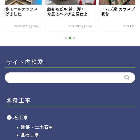
器造作モールテックス
超有名ビル 第二弾！！
エムズ寮 ガラスブロ
仕上げました
今度はベンチ左官仕上
取付
2020年11月19日
2022年7月27日
2021年5
サイト内検索
各種工事
石工事
建築・土木石材
墓石工事