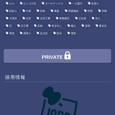
ビル
ピンコロ石
モールテックス
一人親方
乱張り
乱貼り
什器
内装
募集
商業施設
外壁
外構
大理石
左官
左官工事
業務委託
正社員
求人
石
石工事
石材
研ぎ出し
職人
花壇
蓄光石
薄塗
薄塗り
足立区
防水
電気
PRIVATE
採用情報