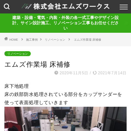
建築・設備・電気・内装・外装の各一式工事やデザイン設
計、サイン設計施工、リノベーション工事もお任せくださ
い
HOME
施工事例
リノベーション
エムズ作業場 床補修
リノベーション
エムズ作業場 床補修
2020年11月5日
/
2021年7月14日
床下地処理
床の鉄部防水処理されている部分をカップサンダーを
使って表面処理していきます