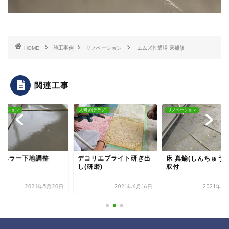
HOME
施工事例
リノベーション
エムズ作業場 床補修
関連工事
ベーション
人研ぎ(テラゾ)
リノベーション
レベラー下地調整
デコリエブライト研ぎ出
床 真鍮(しんちゅう)
し(研磨)
取付
2021年5月20日
2021年6月16日
2021年5