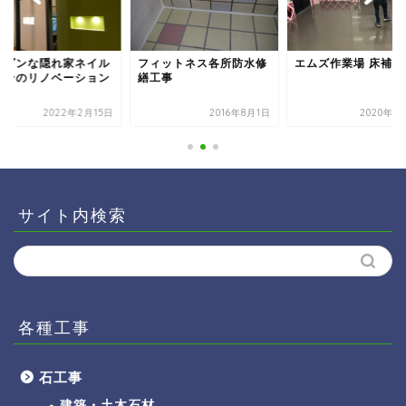
ィットネス各所防水修
エムズ作業場 床補修
和モダンな隠れ家ネ
工事
サロンのリノベーシ
2016年8月1日
2020年11月5日
2022年2月
サイト内検索
各種工事
石工事
建築・土木石材