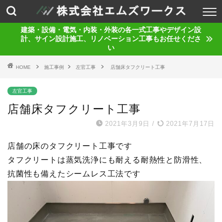
建築・設備・電気・内装・外装の各一式工事やデザイン設
計、サイン設計施工、リノベーション工事もお任せくださ
い
HOME
施工事例
左官工事
店舗床タフクリート工事
左官工事
店舗床タフクリート工事
2021年3月9日
/
2021年7月17日
店舗の床のタフクリート工事です
タフクリートは蒸気洗浄にも耐える耐熱性と防滑性、
抗菌性も備えたシームレス工法です