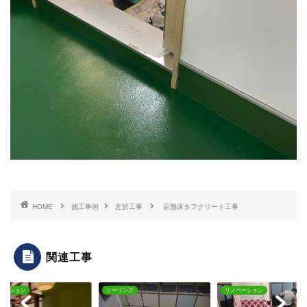
HOME
施工事例
左官工事
店舗床タフクリート工事
関連工事
リング
リノベーション
リノベーション