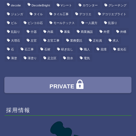
decolie
DecolieBright
Vシート
カウンター
グレーチング
ジェンガ
タイル
タイル工事
デコリエ
デコリエブライト
ビル
ピンコロ石
モールテックス
一人親方
乱張り
乱貼り
什器
内装
募集
商業施設
外壁
外構
大理石
左官
左官工事
業務委託
正社員
求人
石
石工事
石材
研ぎ出し
職人
花壇
蓄光石
薄塗
薄塗り
足立区
防水
電気
PRIVATE
採用情報