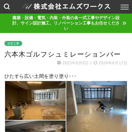
建築・設備・電気・内装・外装の各一式工事やデザイン設
計、サイン設計施工、リノベーション工事もお任せくださ
い
左官工事
六本木ゴルフシュミレーションバー
2023年6月8日
/
2024年6月17日
ひたすら広い土間を塗り塗り･･･