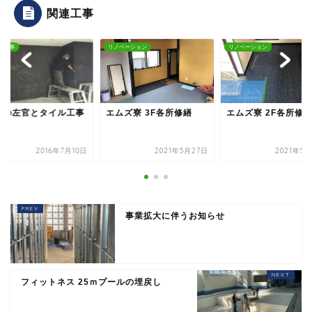
関連工事
ル工事
リノベーション
リノベーション
舗の左官とタイル工事
エムズ寮 3F各所修繕
エムズ寮 2F各所修
2016年7月10日
2021年5月27日
2021年5
事業拡大に伴うお知らせ
フィットネス 25ｍプールの埋戻し