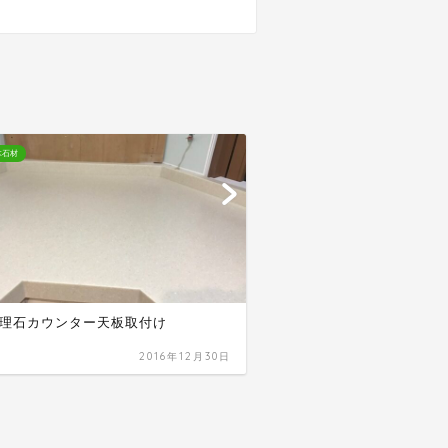
木石材
建築・土木石材
理石カウンター天板取付け
ボラード(車止め)補修
2016年12月30日