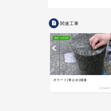
関連工事
建築・土木石材
ンター天板取付け
ボラード(車止め)補修
2016年12月30日
2014年