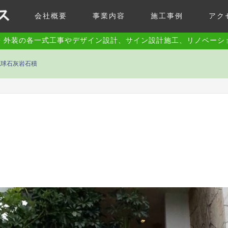
会社概要
事業内容
施工事例
アク
・外装の各一式工事やデザイン設計、サイン設計施工、リノベーシ
琉球石灰岩石積