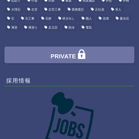
乱貼り
什器
内装
募集
商業施設
外壁
外構
大理石
左官
左官工事
業務委託
正社員
求人
石
石工事
石材
研ぎ出し
職人
花壇
蓄光石
薄塗
薄塗り
足立区
防水
電気
PRIVATE
採用情報