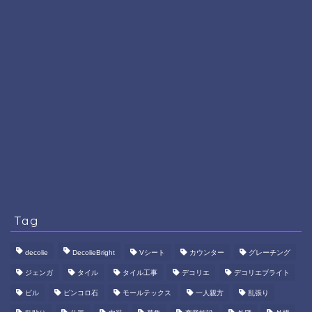
Tag
decolie
DecolieBright
Vシート
カウンター
グレーチング
ジェンガ
タイル
タイル工事
デコリエ
デコリエブライト
ビル
ピンコロ石
モールテックス
一人親方
乱張り