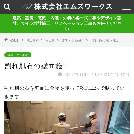
建築・設備・電気・内装・外装の各一式工事やデザイン設
計、サイン設計施工、リノベーション工事もお任せくださ
い
HOME
施工事例
石工事
建築・土木石材
割れ肌石の壁面施工
建築・土木石材
割れ肌石の壁面施工
2016年6月6日
/
2021年7月12日
割れ肌の石を壁面に金物を使って乾式工法で貼ってい
きます