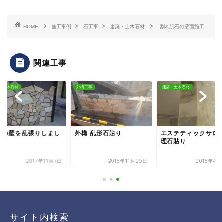
HOME
施工事例
石工事
建築・土木石材
割れ肌石の壁面施工
関連工事
・土木石材
外構工事
建築・土木石材
舗の壁を乱張りしまし
外構 乱形石貼り
エステティックサロン
理石貼り
2017年11月7日
2016年11月25日
2016年4
サイト内検索