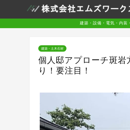
建築・設備・電気・内装
建築・土木石材
個人邸アプローチ斑岩
り！要注目！