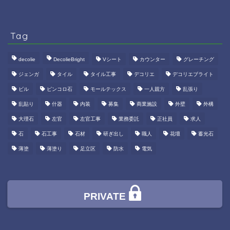
Tag
decolie
DecolieBright
Vシート
カウンター
グレーチング
ジェンガ
タイル
タイル工事
デコリエ
デコリエブライト
ビル
ピンコロ石
モールテックス
一人親方
乱張り
乱貼り
什器
内装
募集
商業施設
外壁
外構
大理石
左官
左官工事
業務委託
正社員
求人
石
石工事
石材
研ぎ出し
職人
花壇
蓄光石
薄塗
薄塗り
足立区
防水
電気
PRIVATE