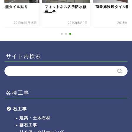
フェ壁タイル貼り
フィットネス各所防水修
商業施設床タイル貼
繕工事
2015年10月16日
2016年8月1日
2013年1
サイト内検索
各種工事
石工事
建築・土木石材
墓石工事