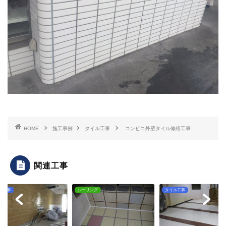
HOME
施工事例
タイル工事
コンビニ外壁タイル修繕工事
関連工事
ル工事
シーリング
タイル工事