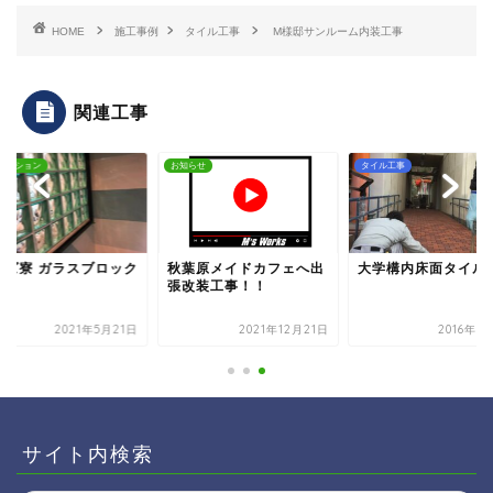
HOME
施工事例
タイル工事
M様邸サンルーム内装工事
関連工事
ベーション
お知らせ
タイル工事
ムズ寮 ガラスブロック
秋葉原メイドカフェへ出
大学構内床面タイル
付
張改装工事！！
2021年5月21日
2021年12月21日
2016年3
サイト内検索