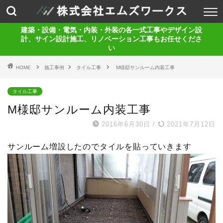
建築・設備・電気・内装・外装の各一式工事やデザイン設
計、サイン設計施工、リノベーション工事もお任せくださ
い
HOME
施工事例
タイル工事
M様邸サンルーム内装工事
タイル工事
M様邸サンルーム内装工事
2016年6月30日
/
2021年7月12日
サンルーム増設したのでタイルを貼っていきます