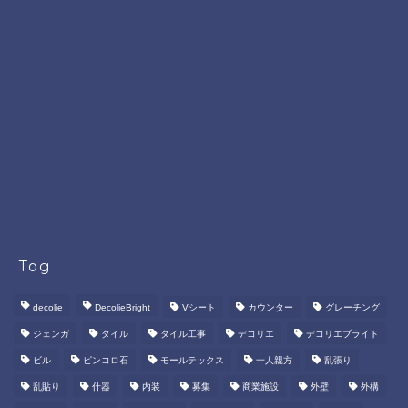
Tag
decolie
DecolieBright
Vシート
カウンター
グレーチング
ジェンガ
タイル
タイル工事
デコリエ
デコリエブライト
ビル
ピンコロ石
モールテックス
一人親方
乱張り
乱貼り
什器
内装
募集
商業施設
外壁
外構