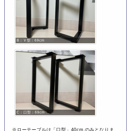
B：Ｖ型：69cm
C：口型：69cm
※ローテーブルは「口型」40cm のみとなりま