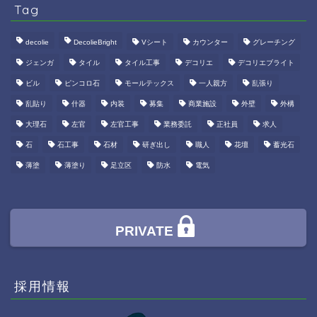
Tag
decolie
DecolieBright
Vシート
カウンター
グレーチング
ジェンガ
タイル
タイル工事
デコリエ
デコリエブライト
ビル
ピンコロ石
モールテックス
一人親方
乱張り
乱貼り
什器
内装
募集
商業施設
外壁
外構
大理石
左官
左官工事
業務委託
正社員
求人
石
石工事
石材
研ぎ出し
職人
花壇
蓄光石
薄塗
薄塗り
足立区
防水
電気
PRIVATE
採用情報