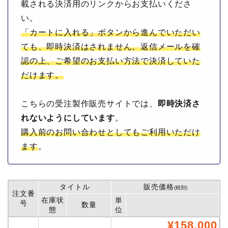
載される決済用のリンクからお支払いくださ
い。
「カートに入れる」ボタンから進んでいただい
ても、即時決済はされません。返信メールを確
認の上、ご希望のお支払い方法で決済していた
だけます。
こちらの受注製作販売サイトでは、
即時決済さ
れないようにしています
。
購入前のお問い合わせとしてもご利用いただけ
ます
。
タイトル
販売価格
(税別)
注文番
在庫状
単
号
数量
態
位
¥158,000