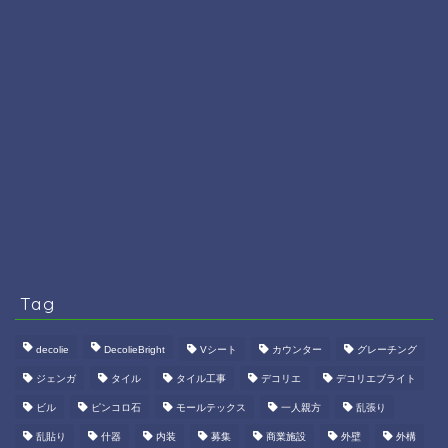
Tag
decolie
DecolieBright
Vシート
カウンター
グレーチング
ジェンガ
タイル
タイル工事
デコリエ
デコリエブライト
ビル
ピンコロ石
モールテックス
一人親方
乱張り
乱貼り
什器
内装
募集
商業施設
外壁
外構