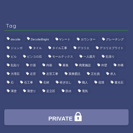
Tag
decolie
DecolieBright
Vシート
カウンター
グレーチング
ジェンガ
タイル
タイル工事
デコリエ
デコリエブライト
ビル
ピンコロ石
モールテックス
一人親方
乱張り
乱貼り
什器
内装
募集
商業施設
外壁
外構
大理石
左官
左官工事
業務委託
正社員
求人
石
石工事
石材
研ぎ出し
職人
花壇
蓄光石
薄塗
薄塗り
足立区
防水
電気
PRIVATE