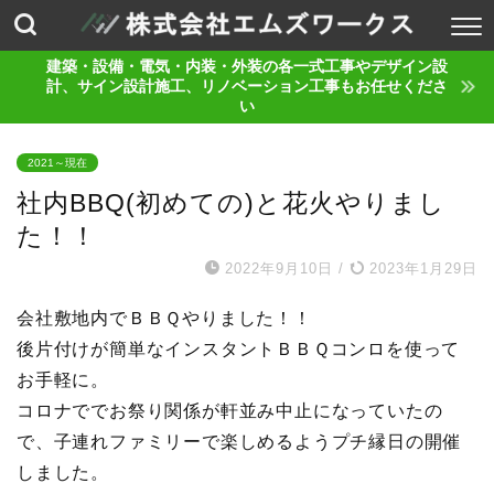
建築・設備・電気・内装・外装の各一式工事やデザイン設
計、サイン設計施工、リノベーション工事もお任せくださ
い
2021～現在
社内BBQ(初めての)と花火やりまし
た！！
2022年9月10日
/
2023年1月29日
会社敷地内でＢＢＱやりました！！
後片付けが簡単なインスタントＢＢＱコンロを使って
お手軽に。
コロナででお祭り関係が軒並み中止になっていたの
で、子連れファミリーで楽しめるようプチ縁日の開催
しました。