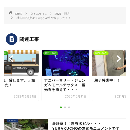
HOME
タイムライン
2021～現在
社内BBQ(初めての)と花火やりました！！
関連工事
1～現在
2021～現在
2021～現在
軒先、貸します。」始
アニバーサリー・ジェン
弟子特訓中！！
ました！
ガ＆モールテックス 蓄
光石を添えて・・・
2022年6月21日
2023年8月11日
2021年6
最終章！！超有名ビル・・・
YURAKUCHOの左官モニュメントです