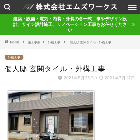
建築・設備・電気・内装・外装の各一式工事やデザイン設
計、サイン設計施工、リノベーション工事もお任せくださ
い
HOME
施工事例
外構工事
個人邸 玄関タイル・外構工事
外構工事
個人邸 玄関タイル・外構工事
2021年5月25日
/
2021年7月17日