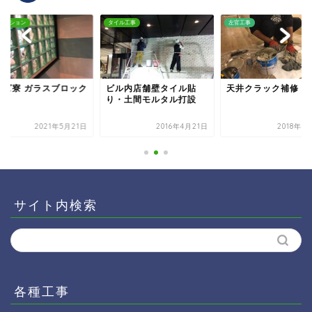
ベーション
タイル工事
左官工事
ムズ寮 ガラスブロック
ビル内店舗壁タイル貼
天井クラック補修
付
り・土間モルタル打設
2021年5月21日
2016年4月21日
2018年4
サイト内検索
各種工事