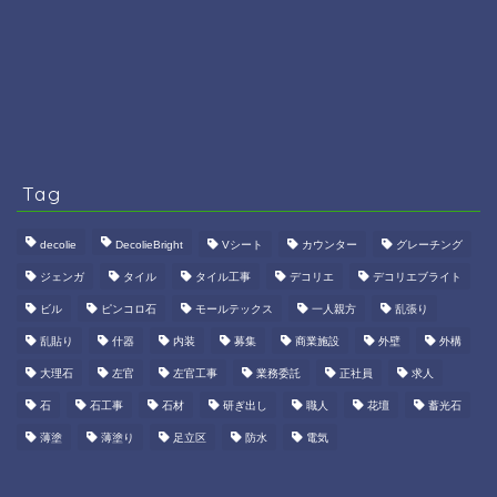
Tag
decolie
DecolieBright
Vシート
カウンター
グレーチング
ジェンガ
タイル
タイル工事
デコリエ
デコリエブライト
ビル
ピンコロ石
モールテックス
一人親方
乱張り
乱貼り
什器
内装
募集
商業施設
外壁
外構
大理石
左官
左官工事
業務委託
正社員
求人
石
石工事
石材
研ぎ出し
職人
花壇
蓄光石
薄塗
薄塗り
足立区
防水
電気