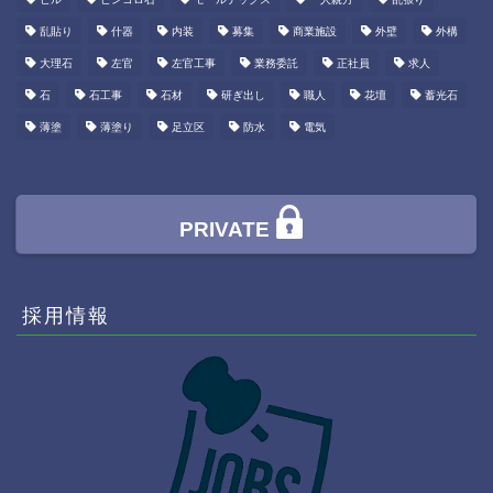
乱貼り
什器
内装
募集
商業施設
外壁
外構
大理石
左官
左官工事
業務委託
正社員
求人
石
石工事
石材
研ぎ出し
職人
花壇
蓄光石
薄塗
薄塗り
足立区
防水
電気
PRIVATE
採用情報