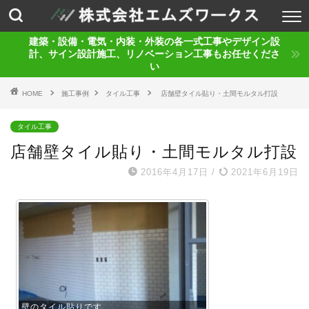
建築・設備・電気・内装・外装の各一式工事やデザイン設
計、サイン設計施工、リノベーション工事もお任せくださ
い
HOME
施工事例
タイル工事
店舗壁タイル貼り・土間モルタル打設
タイル工事
店舗壁タイル貼り・土間モルタル打設
2016年4月17日
/
2021年6月19日
壁のタイル貼りです