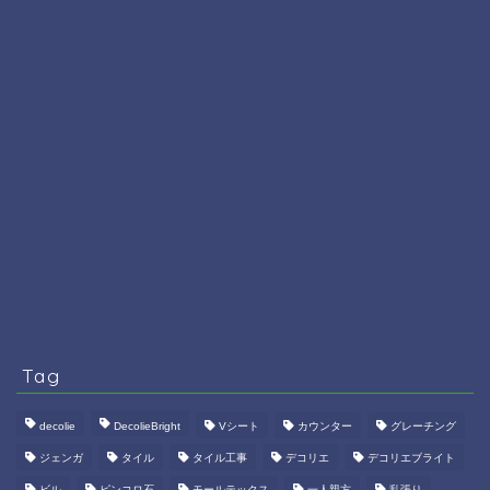
Tag
decolie
DecolieBright
Vシート
カウンター
グレーチング
ジェンガ
タイル
タイル工事
デコリエ
デコリエブライト
ビル
ピンコロ石
モールテックス
一人親方
乱張り