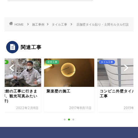
HOME
施工事例
タイル工事
店舗壁タイル貼り・土間モルタル打設
関連工事
ル工事
左官工事
タイル工事
舗旅館の工事に行きま
聚楽壁の施工
コンビニ外壁タイル
たが、観光写真みたい
工事
(汗)
2022年2月8日
2017年8月11日
2015年