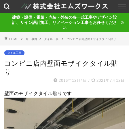
建築・設備・電気・内装・外装の各一式工事やデザイン設
計、サイン設計施工、リノベーション工事もお任せくださ
い
HOME
施工事例
タイル工事
コンビニ店内壁面モザイクタイル貼り
タイル工事
コンビニ店内壁面モザイクタイル貼
り
2016年12月4日
/
2021年7月12日
壁面のモザイクタイル貼りです