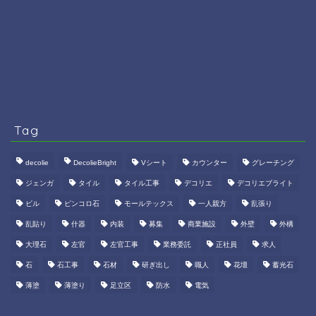
Tag
decolie
DecolieBright
Vシート
カウンター
グレーチング
ジェンガ
タイル
タイル工事
デコリエ
デコリエブライト
ビル
ピンコロ石
モールテックス
一人親方
乱張り
乱貼り
什器
内装
募集
商業施設
外壁
外構
大理石
左官
左官工事
業務委託
正社員
求人
石
石工事
石材
研ぎ出し
職人
花壇
蓄光石
薄塗
薄塗り
足立区
防水
電気