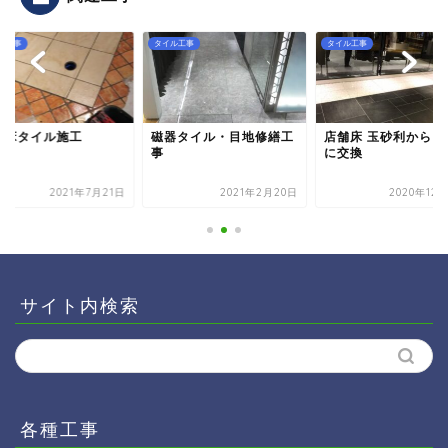
ル工事
タイル工事
タイル工事
舗床タイル施工
磁器タイル・目地修繕工
店舗床 玉砂利からタ
事
に交換
2021年7月21日
2021年2月20日
2020年12
サイト内検索
各種工事